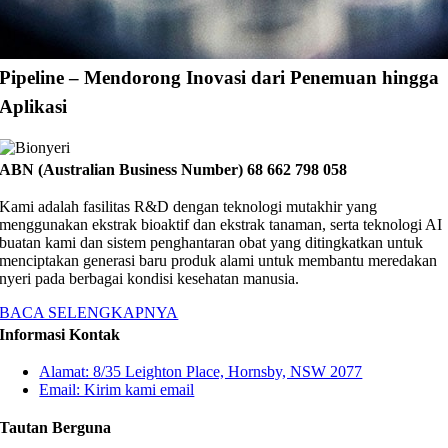
Pipeline – Mendorong Inovasi dari Penemuan hingga
Aplikasi
ABN (Australian Business Number) 68 662 798 058
Kami adalah fasilitas R&D dengan teknologi mutakhir yang
menggunakan ekstrak bioaktif dan ekstrak tanaman, serta teknologi AI
buatan kami dan sistem penghantaran obat yang ditingkatkan untuk
menciptakan generasi baru produk alami untuk membantu meredakan
nyeri pada berbagai kondisi kesehatan manusia.
BACA SELENGKAPNYA
Informasi Kontak
Alamat: 8/35 Leighton Place, Hornsby, NSW 2077
Email: Kirim kami email
Tautan Berguna