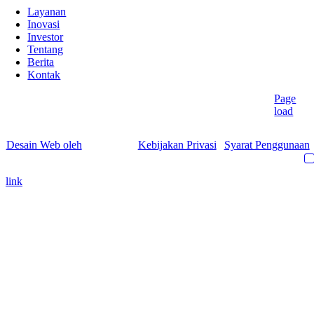
Layanan
Inovasi
Investor
Tentang
Berita
Kontak
Page
Hak Cipta © 2024
- 2026 | Bionyeri. Seluruh Hak Dilindungi.
load
Desain Web oleh
by YEWS |
Kebijakan Privasi
|
Syarat Penggunaan
link
Go
to
Top