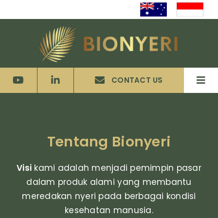
Skip
to
content
CONTACT US
Tog
Navi
Beranda
Tentang Bionyeri
Layanan
Visi
kami adalah menjadi pemimpin pasar
Inovasi
dalam produk alami yang membantu
meredakan nyeri pada berbagai kondisi
Investor
kesehatan manusia.