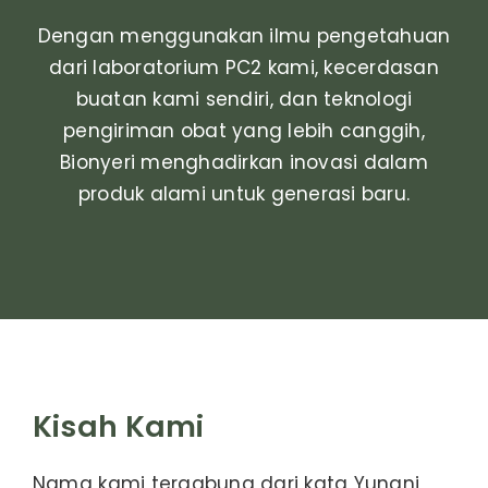
Dengan menggunakan ilmu pengetahuan
Tentang
dari laboratorium PC2 kami, kecerdasan
buatan kami sendiri, dan teknologi
Berita
pengiriman obat yang lebih canggih,
Bionyeri menghadirkan inovasi dalam
Kontak
produk alami untuk generasi baru.
Kisah Kami
Nama kami tergabung dari kata Yunani